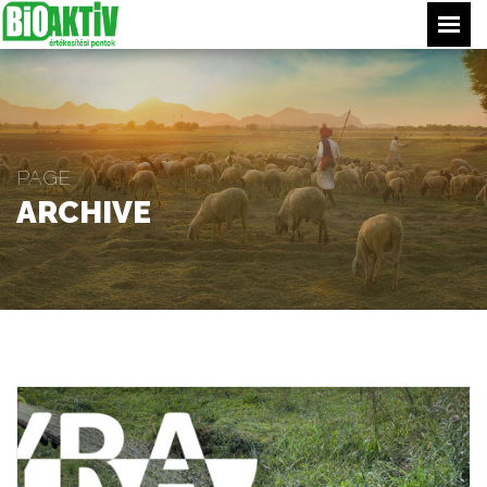
Főoldal
Termékeink
Értékesítési pontjaink
PAGE
Tippek
ARCHIVE
Bejelentkezés