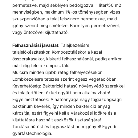
permetezve, majd sekélyen bedolgozva. 1 liter/50 m2
mennyiségben, maximum 1%-os töménységben vizes
szuszpenzióban a talaj felszínére permetezve, majd
igény szerint megismételve. Bármilyen permetezővel,
vagy öntözővel kijuttatható.
Felhasználási javaslat:
Talajkezelésre,
talajelőkészítéskor. Komposztáláskor a kazal
összerakásakor, kiskerti felhasználásnál, pedig amikor
már félig tele a komposztáló.
Mulcsra minden újabb réteg felhelyezésekor.
Lombkezelésre tetszés szerint egész vegetációban.
Keverhetőség: Baktericid hatású növényvédő szerekkel
és talajfertőtlenítőkkel együtt nem alkalmazható!
Figyelmeztetések: A hatóanyaga nagy fajgazdagságú
baktérium keverék, így minden baktericid anyag
károsítja, ezért figyelni kell a várakozási időkre és a
kijuttatásra használt eszközök tisztaságára!
Tárolása hűtést és fagyasztást nem igényel! Egyedi
gyártástechnológia.