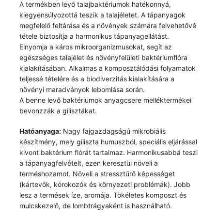
A termékben levő talajbaktériumok hatékonnyá,
kiegyensúlyozottá teszik a talajéletet. A tápanyagok
megfelelő feltárása és a növények számára felvehetővé
tétele biztosítja a harmonikus tápanyagellátást.
Elnyomja a káros mikroorganizmusokat, segít az
egészséges talajélet és növényfelületi baktériumflóra
kialakításában. Alkalmas a komposztálódási folyamatok
teljessé tételére és a biodiverzitás kialakítására a
növényi maradványok lebomlása során.
A benne levő baktériumok anyagcsere melléktermékei
bevonzzák a gilisztákat.
Hatóanyaga:
Nagy fajgazdagságú mikrobiális
készítmény, mely giliszta humuszból, speciális eljárással
kivont baktérium flórát tartalmaz. Harmonikusabbá teszi
a tápanyagfelvételt, ezen keresztül növeli a
terméshozamot. Növeli a stressztűrő képességet
(kártevők, kórokozók és környezeti problémák). Jobb
lesz a termések íze, aromája. Tökéletes komposzt és
mulcskezelő, de lombtrágyaként is használható.