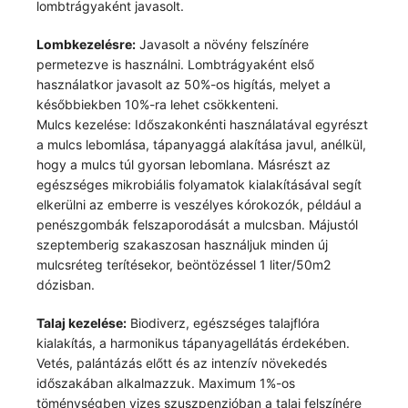
lombtrágyaként javasolt.
Lombkezelésre:
Javasolt a növény felszínére
permetezve is használni. Lombtrágyaként első
használatkor javasolt az 50%-os higítás, melyet a
későbbiekben 10%-ra lehet csökkenteni.
Mulcs kezelése: Időszakonkénti használatával egyrészt
a mulcs lebomlása, tápanyaggá alakítása javul, anélkül,
hogy a mulcs túl gyorsan lebomlana. Másrészt az
egészséges mikrobiális folyamatok kialakításával segít
elkerülni az emberre is veszélyes kórokozók, például a
penészgombák felszaporodását a mulcsban. Májustól
szeptemberig szakaszosan használjuk minden új
mulcsréteg terítésekor, beöntözéssel 1 liter/50m2
dózisban.
Talaj kezelése:
Biodiverz, egészséges talajflóra
kialakítás, a harmonikus tápanyagellátás érdekében.
Vetés, palántázás előtt és az intenzív növekedés
időszakában alkalmazzuk. Maximum 1%-os
töménységben vizes szuszpenzióban a talaj felszínére