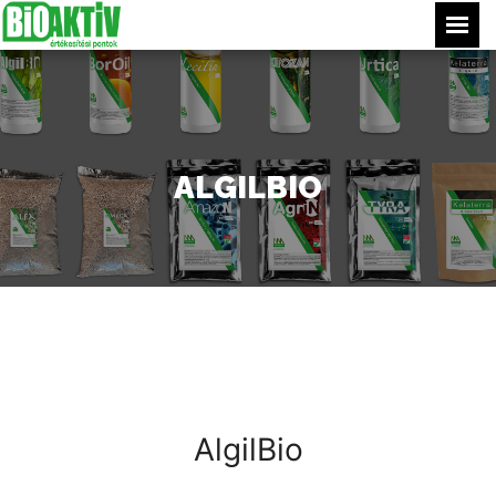
Főoldal
Termékeink
Értékesítési pontjaink
ALGILBIO
Tippek
Bejelentkezés
AlgilBio