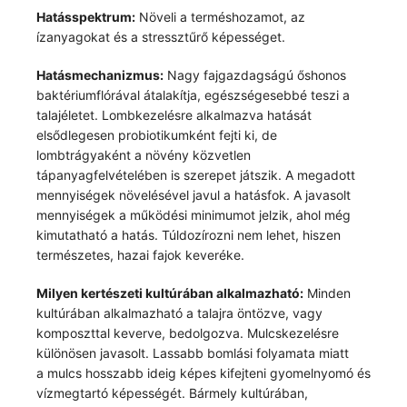
Hatásspektrum:
Növeli a terméshozamot, az
ízanyagokat és a stressztűrő képességet.
Hatásmechanizmus:
Nagy fajgazdagságú őshonos
baktériumflórával átalakítja, egészségesebbé teszi a
talajéletet. Lombkezelésre alkalmazva hatását
elsődlegesen probiotikumként fejti ki, de
lombtrágyaként a növény közvetlen
tápanyagfelvételében is szerepet játszik. A megadott
mennyiségek növelésével javul a hatásfok. A javasolt
mennyiségek a működési minimumot jelzik, ahol még
kimutatható a hatás. Túldozírozni nem lehet, hiszen
természetes, hazai fajok keveréke.
Milyen kertészeti kultúrában alkalmazható:
Minden
kultúrában alkalmazható a talajra öntözve, vagy
komposzttal keverve, bedolgozva. Mulcskezelésre
különösen javasolt. Lassabb bomlási folyamata miatt
a mulcs hosszabb ideig képes kifejteni gyomelnyomó és
vízmegtartó képességét. Bármely kultúrában,