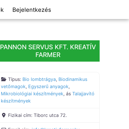
ek
Bejelentkezés
PANNON SERVUS KFT. KREATÍV
FARMER
Típus:
Bio lombtrágya
,
Biodinamikus
vetőmagok
,
Egyszerű anyagok
,
Mikrobiológiai készítmények
, ás
Talajjavító
készítmények
Fizikai cím:
Tiborc utca 72.