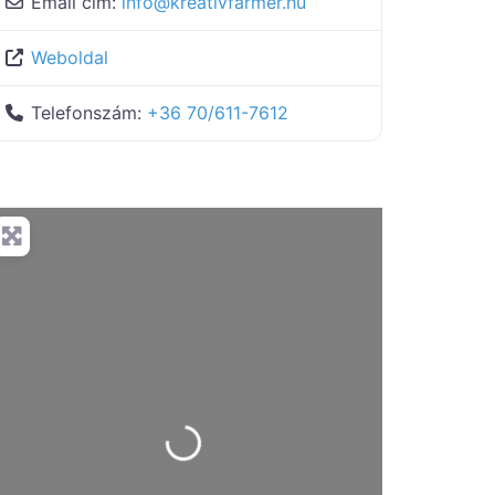
Email cím:
info
@
kreativfarmer.hu
Weboldal
Telefonszám:
+36 70/611-7612
Loading...