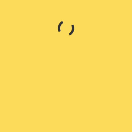
Kertészeti termékek és növények értékesítése
:
9:00 de. - 4:00 du.
Email cím:
nyiregyhaza
@
oazis.hu
Weboldal