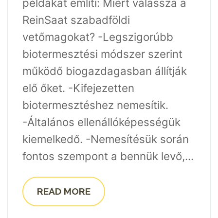
példákat említi: Miért válassza a
ReinSaat szabadföldi
vetőmagokat? -Legszigorúbb
biotermesztési módszer szerint
működő biogazdagasban állítják
elő őket. -Kifejezetten
biotermesztéshez nemesítik.
-Általános ellenállóképességük
kiemelkedő. -Nemesítésük során
fontos szempont a bennük levő,...
READ MORE