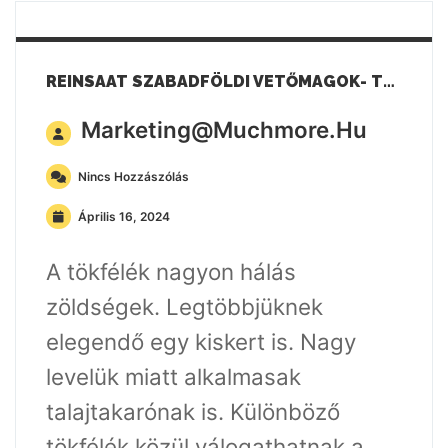
REINSAAT SZABADFÖLDI VETŐMAGOK- TÖK
Marketing@muchmore.hu
Nincs Hozzászólás
Április 16, 2024
A tökfélék nagyon hálás
zöldségek. Legtöbbjüknek
elegendő egy kiskert is. Nagy
levelük miatt alkalmasak
talajtakarónak is. Különböző
tökfélék közül válogathatnak a