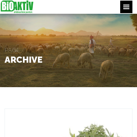
Főoldal
Termékeink
Értékesítési pontjaink
PAGE
Tippek
ARCHIVE
Bejelentkezés