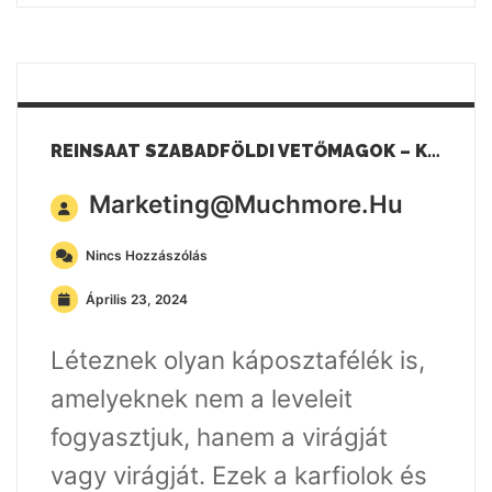
REINSAAT SZABADFÖLDI VETŐMAGOK – KARFIOL ÉS BROKKOLI
Marketing@muchmore.hu
Nincs Hozzászólás
Április 23, 2024
Léteznek olyan káposztafélék is,
amelyeknek nem a leveleit
fogyasztjuk, hanem a virágját
vagy virágját. Ezek a karfiolok és