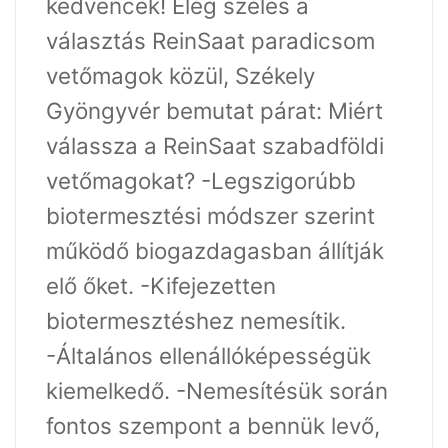
kedvencek! Elég széles a
választás ReinSaat paradicsom
vetőmagok közül, Székely
Gyöngyvér bemutat párat: Miért
válassza a ReinSaat szabadföldi
vetőmagokat? -Legszigorúbb
biotermesztési módszer szerint
működő biogazdagasban állítják
elő őket. -Kifejezetten
biotermesztéshez nemesítik.
-Általános ellenállóképességük
kiemelkedő. -Nemesítésük során
fontos szempont a bennük levő,