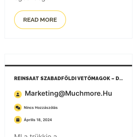
READ MORE
REINSAAT SZABADFÖLDI VETŐMAGOK – DINNYÉK
Marketing@muchmore.hu
Nincs Hozzászólás
Április 18, 2024
MI a trükkje a