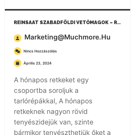
REINSAAT SZABADFÖLDI VETŐMAGOK – RETEK
Marketing@muchmore.hu
Nincs Hozzászólás
Április 23, 2024
A hónapos retkeket egy
csoportba soroljuk a
tarlórépákkal, A hónapos
retkeknek nagyon rövid
tenyészidejük van, szinte
bármikor tenyészthetjük őket a