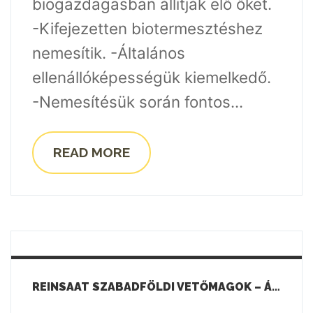
biogazdagasban állítják elő őket.
-Kifejezetten biotermesztéshez
nemesítik. -Általános
ellenállóképességük kiemelkedő.
-Nemesítésük során fontos...
READ MORE
REINSAAT SZABADFÖLDI VETŐMAGOK – ÁZSIAI SALÁTÁK