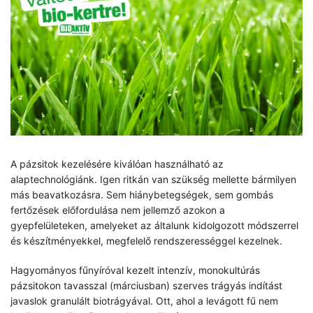
A pázsitok kezelésére kiválóan használható az
alaptechnológiánk. Igen ritkán van szükség mellette bármilyen
más beavatkozásra. Sem hiánybetegségek, sem gombás
fertőzések előfordulása nem jellemző azokon a
gyepfelületeken, amelyeket az általunk kidolgozott módszerrel
és készítményekkel, megfelelő rendszerességgel kezelnek.
Hagyományos fűnyíróval kezelt intenzív, monokultúrás
pázsitokon tavasszal (márciusban) szerves trágyás indítást
javaslok granulált biotrágyával. Ott, ahol a levágott fű nem