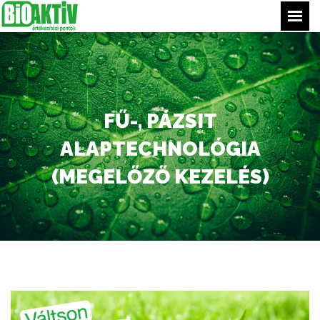
Főoldal
Termékeink
Értékesítési pontjaink
FŰ-, PÁZSIT
Tippek
ALAPTECHNOLÓGIA
Bejelentkezés
(MEGELŐZŐ KEZELÉS)