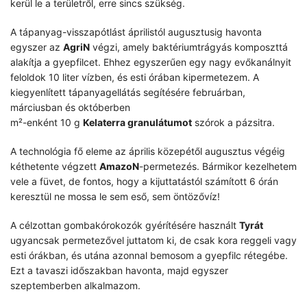
kerül le a területről, erre sincs szükség.
A tápanyag-visszapótlást áprilistól augusztusig havonta
egyszer az
AgriN
végzi, amely baktériumtrágyás komposzttá
alakítja a gyepfilcet. Ehhez egyszerűen egy nagy evőkanálnyit
feloldok 10 liter vízben, és esti órában kipermetezem. A
kiegyenlített tápanyagellátás segítésére februárban,
márciusban és októberben
m²-enként 10 g
Kelaterra granulátumot
szórok a pázsitra.
A technológia fő eleme az április közepétől augusztus végéig
kéthetente végzett
AmazoN
-permetezés. Bármikor kezelhetem
vele a füvet, de fontos, hogy a kijuttatástól számított 6 órán
keresztül ne mossa le sem eső, sem öntözővíz!
A célzottan gombakórokozók gyérítésére használt
Tyrát
ugyancsak permetezővel juttatom ki, de csak kora reggeli vagy
esti órákban, és utána azonnal bemosom a gyepfilc rétegébe.
Ezt a tavaszi időszakban havonta, majd egyszer
szeptemberben alkalmazom.