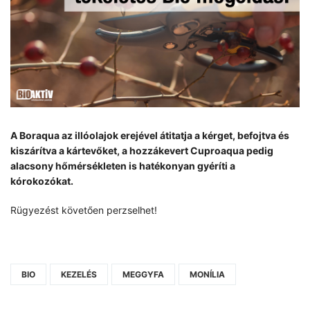
A Boraqua az illóolajok erejével átitatja a kérget, befojtva és
kiszárítva a kártevőket, a hozzákevert Cuproaqua pedig
alacsony hőmérsékleten is hatékonyan gyéríti a
kórokozókat.
Rügyezést követően perzselhet!
BIO
KEZELÉS
MEGGYFA
MONÍLIA