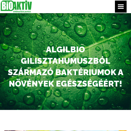
Főoldal
Termékeink
Értékesítési pontjaink
ALGILBIO
Tippek
GILISZTAHUMUSZBÓL
Bejelentkezés
SZÁRMAZÓ BAKTÉRIUMOK A
NÖVÉNYEK EGÉSZSÉGÉÉRT!